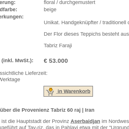
ße moderne Teppiche | neue und antike Orientteppiche -
erreich: +49 (0)40 450 4102
+44 (0)20 7183 4544
 646-688-1335
akt
|
Geschäftsbedingungen