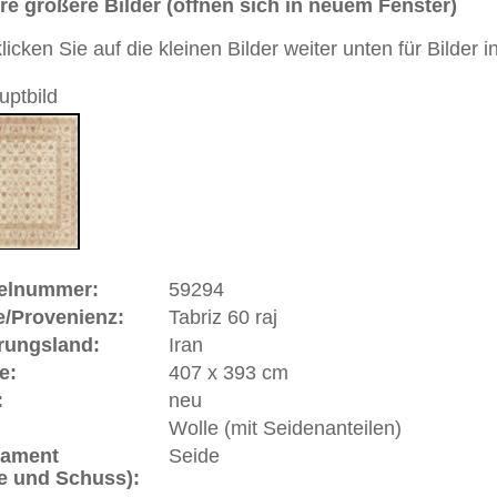
durchgemustert
andgeknüpfter / traditionell orientalischer Teppich
 dieses Teppichs besteht aus Wolle mit Seidenanteilen
raji
00
 Warenkorb
60 raj | Iran
inz
Aserbaidjan
im Nordwesten Irans. Der Name wird
Pahlavi etwa mit der "Urgrund der Flüsse" übersetzt wird und
osen am Vulkan Sahend entspringenden Quellen. Nach der
 Kalifen Harun al-Rashid ca. im Jahre 800 gegründet.
ein sehr bedeutendes Teppich-Produktionszentrum des Landes.
n als die besten, die im Iran geknüpft werden. "Raj"
t "Knotenreihe" auf persisch. Zur Feststellung der Feinheit
noten auf einer Knotenreihe innerhalb von 7 cm (entspricht
hlt. Tabriz 60 raj bedeutet also, dass auf 7 cm 60
egen. Dieser Teppich hat somit eine Feinheit von
².