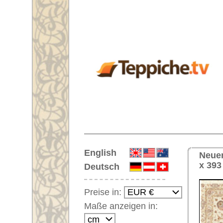
Startseite
English
Neuer quadratischer Handgeknüp
x 393 cm
Deutsch
Preise in:
Maße anzeigen in:
Einloggen
Noch kein Kunden-
Login?
Ihr Warenkorb:
Ihr Warenkorb ist leer.