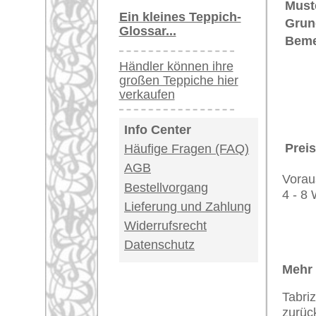
Teppiche.tv - gro
riesige Auswahl
Kundenservice:
Deutschland / Öst
United Kingdom: 
USA / Canada: +1
Impressum
|
Kont