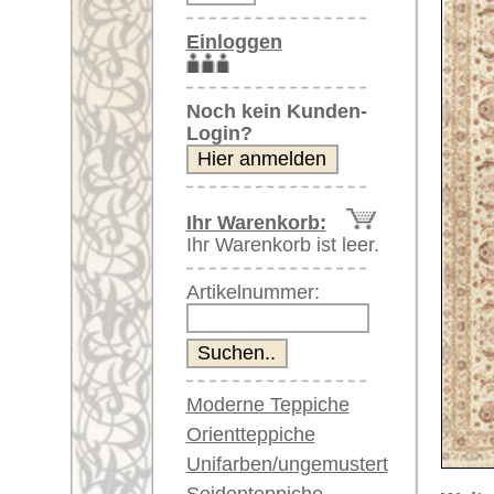
Artikelnummer:
Moderne Teppiche
Orientteppiche
Unifarben/ungemustert
Seidenteppiche
Weitere größere Bilder (öffnen 
Große Teppiche
Bitte klicken Sie auf die kleinen B
(über 300x200 cm)
Sehr große XL Teppiche
Hauptbild
(über 400x200 cm)
Riesige XXL Teppiche
(über 600x200 cm)
Läufer / Galerien
Runde & ovale Teppiche
Antike Teppiche
Antike China Teppiche
Artikelnummer:
59294
Name/Provenienz:
Tabriz 60
Blaue Teppiche
Ursprungsland:
Iran
Graue Teppiche
Braune Teppiche
Größe:
407 x 39
Blaue Teppiche
Alter:
neu
Grüne Teppiche
Flor:
Wolle (m
Rot/pink/flieder/lila
Fundament
Seide
Beige/hell/cremefarben
(Kette und Schuss):