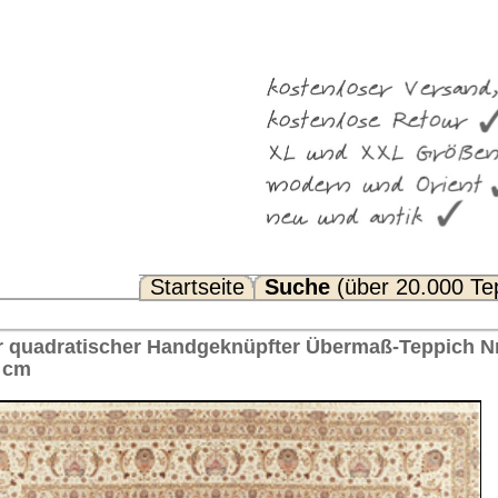
Suche
(über 20.000 Teppiche)
Noch Fragen? FAQ...
fter Übermaß-Teppich Nr. 59294 Tabriz 60 raj Iran 407