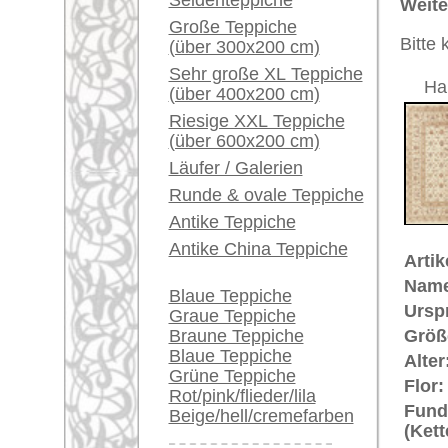
Musterung:
floral / 
Ein kleines Teppich-
Grundfarbe:
beige
Glossar...
Bemerkungen:
Unikat. H
Händler können ihre
großen Teppiche hier
Der Flor
verkaufen
Tabriz Fa
Info Center
€ 53.0
Preis (inkl. MwSt.):
Häufige Fragen (FAQ)
AGB
Voraussichtliche Lieferzeit:
Bestellvorgang
4 - 8 Werktage
Lieferung und Zahlung
in
Widerrufsrecht
Datenschutz
Mehr über die Provenienz Tabriz 
Tabriz ist die Hauptstadt der Prov
zurückgeführt auf Tav-riz, das in 
damit Bezug nimmt auf die zahll
Überlieferung wurde die Stadt vom
Tabriz gilt seit dem 17. Jh. als 
Die feinen Tabriz-Knüpfungen gelte
(ausgesprochen: "radsch") bedeute
eines Tabriz werden hierbei die K
der Maßeinheit eines "Gereh") gezä
Knotenreihen in Kettrichtung vorli
durchschnittlich 690.000 Knoten/m