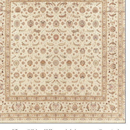
sich in neuem Fenster)
ilder weiter unten für Bilder in höherer Auflösung
 raj
3 cm
it Seidenanteilen)