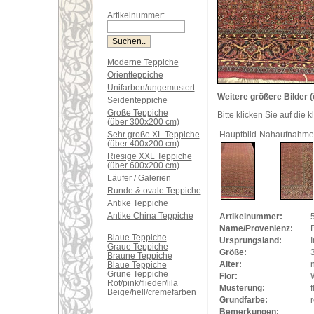
Artikelnummer:
Moderne Teppiche
Orientteppiche
Unifarben/ungemustert
Weitere größere Bilder (
Seidenteppiche
Große Teppiche
Bitte klicken Sie auf die 
(über 300x200 cm)
Sehr große XL Teppiche
Hauptbild
Nahaufnahme
(über 400x200 cm)
Riesige XXL Teppiche
(über 600x200 cm)
Läufer / Galerien
Runde & ovale Teppiche
Antike Teppiche
Antike China Teppiche
Artikelnummer:
Name/Provenienz:
B
Blaue Teppiche
Ursprungsland:
I
Graue Teppiche
Größe:
Braune Teppiche
Alter:
Blaue Teppiche
Grüne Teppiche
Flor:
Rot/pink/flieder/lila
Musterung:
f
Beige/hell/cremefarben
Grundfarbe:
r
Bemerkungen: