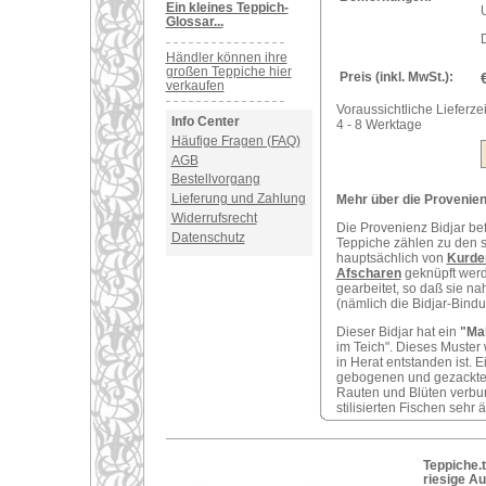
Ein kleines Teppich-
U
Glossar...
Händler können ihre
großen Teppiche hier
Preis (inkl. MwSt.):
verkaufen
Voraussichtliche Lieferzei
Info Center
4 - 8 Werktage
Häufige Fragen (FAQ)
AGB
Bestellvorgang
Lieferung und Zahlung
Mehr über die Provenienz
Widerrufsrecht
Die Provenienz Bidjar be
Datenschutz
Teppiche zählen zu den s
hauptsächlich von
Kurde
Afscharen
geknüpft werde
gearbeitet, so daß sie n
(nämlich die Bidjar-Bindun
Dieser Bidjar hat ein
"Ma
im Teich". Dieses Muster
in Herat entstanden ist. 
gebogenen und gezackten 
Rauten und Blüten verbu
stilisierten Fischen sehr 
Teppiche.t
riesige A