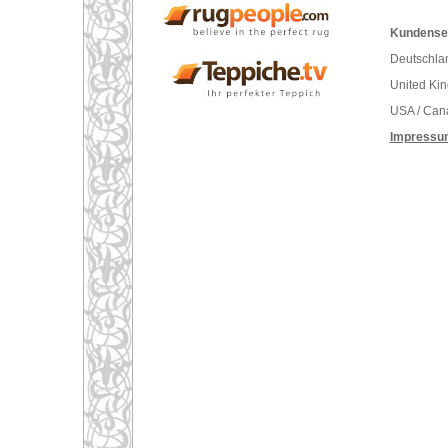
Kundenser
Deutschlan
United Ki
USA / Can
Impressu