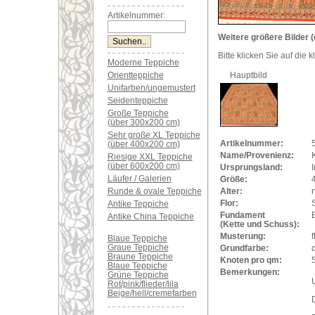
Artikelnummer:
Weitere größere Bilder (
Bitte klicken Sie auf die 
Moderne Teppiche
Orientteppiche
Hauptbild
Unifarben/ungemustert
Seidenteppiche
Große Teppiche
(über 300x200 cm)
Sehr große XL Teppiche
Artikelnummer:
(über 400x200 cm)
Name/Provenienz:
Riesige XXL Teppiche
(über 600x200 cm)
Ursprungsland:
Läufer / Galerien
Größe:
Runde & ovale Teppiche
Alter:
Flor:
Antike Teppiche
Fundament
Antike China Teppiche
(Kette und Schuss):
Musterung:
f
Blaue Teppiche
Graue Teppiche
Grundfarbe:
Braune Teppiche
Knoten pro qm:
Blaue Teppiche
Bemerkungen:
Grüne Teppiche
U
Rot/pink/flieder/lila
Beige/hell/cremefarben