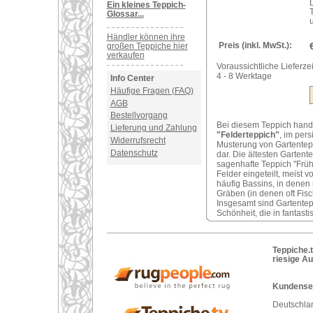
Ein kleines Teppich-
Glossar...
Händler können ihre
Preis (inkl. MwSt.):
großen Teppiche hier
verkaufen
Voraussichtliche Lieferzei
4 - 8 Werktage
Info Center
Häufige Fragen (FAQ)
AGB
Bestellvorgang
Bei diesem Teppich hand
Lieferung und Zahlung
"Felderteppich"
, im per
Widerrufsrecht
Musterung von Gartentepp
Datenschutz
dar. Die ältesten Garten
sagenhafte Teppich "Früh
Felder eingeteilt, meist
häufig Bassins, in dene
Gräben (in denen oft Fis
Insgesamt sind Gartentep
Schönheit, die in fantasti
Teppiche.t
riesige A
Kundenser
Deutschlan