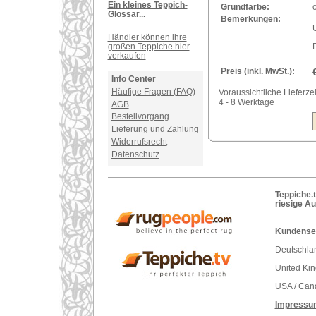
Ein kleines Teppich-
Grundfarbe:
Glossar...
Bemerkungen:
U
Händler können ihre
großen Teppiche hier
verkaufen
Preis (inkl. MwSt.):
Info Center
Häufige Fragen (FAQ)
Voraussichtliche Lieferzei
4 - 8 Werktage
AGB
Bestellvorgang
Lieferung und Zahlung
Widerrufsrecht
Datenschutz
Teppiche.t
riesige A
Kundenser
Deutschlan
United Ki
USA / Can
Impressu